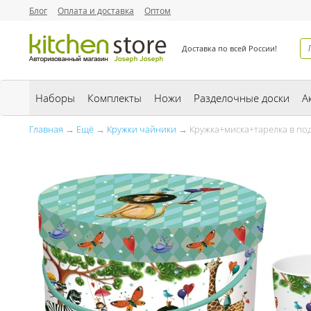
Блог
Оплата и доставка
Оптом
Доставка по всей России!
Наборы
Комплекты
Ножи
Разделочные доски
А
Главная
→
Ещё
→
Кружки чайники
→ Кружка+миска+тарелка в под