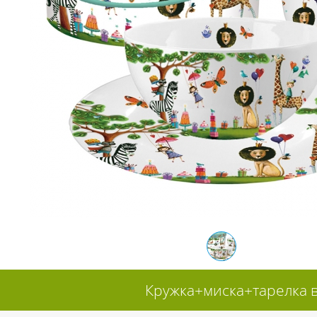
Кружка+миска+тарелка в