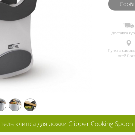
Сообщ
Доставка ку
Пункты самов
всей Рос
тель клипса для ложки Clipper Cooking Spoon 