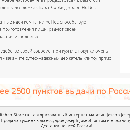
ь новое настроение в процесс готовки, Вам стоит
липсу для ложки Clipper Cooking Spoon Holder.
енные идеи компании AdHoc способствуют
а приготовления пищи, радуют своей
ностью исполнения.
 удобство своей современной кухни с покупки очень
я - закажите супер-надежный держатель клипсу прямо
itchen-Store.ru - авторизованный интернет-магазин Joseph Jose
Продажа кухонных аксессуаров Joseph Joseph оптом и в розницу
Доставка по всей России!