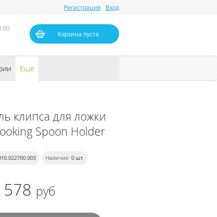
Регистрация
Вход
8:00
Корзина пуста
рии
Ещё
ль клипса для ложки
Cooking Spoon Holder
010.022700.003
Наличие:
0
шт.
578
руб