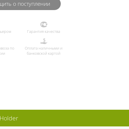
ить о поступлении
рьером
Гарантия качества
ывоза по
Оплата наличными и
сии
банковской картой
Holder