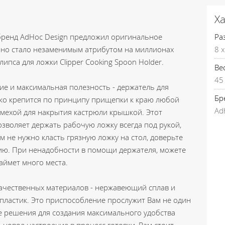
Х
бренд AdHoc Design предложил оригинальное
Ра
нно стало незаменимым атрибутом на миллионах
8 x
ипса для ложки Clipper Cooking Spoon Holder.
Вес
45
е и максимальная полезность - держатель для
Бр
ко крепится по принципу прищепки к краю любой
Ad
помехой для накрытия кастрюли крышкой. Этот
зволяет держать рабочую ложку всегда под рукой,
м не нужно класть грязную ложку на стол, доверьте
ию. При ненадобности в помощи держателя, можете
займет много места.
ачественных материалов - нержавеющий сплав и
ластик. Это приспособление прослужит Вам не один
е решения для создания максимального удобства