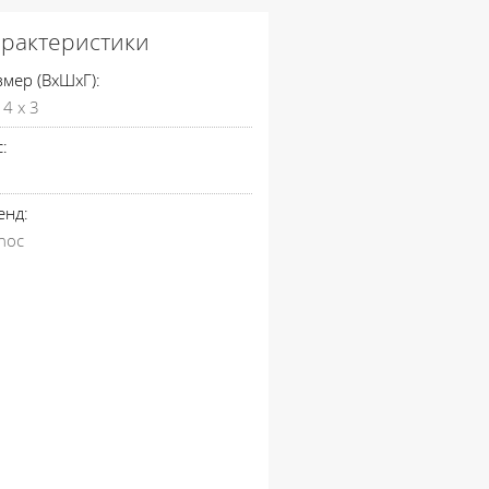
арактеристики
змер (ВхШхГ):
 4 x 3
:
енд:
hoc