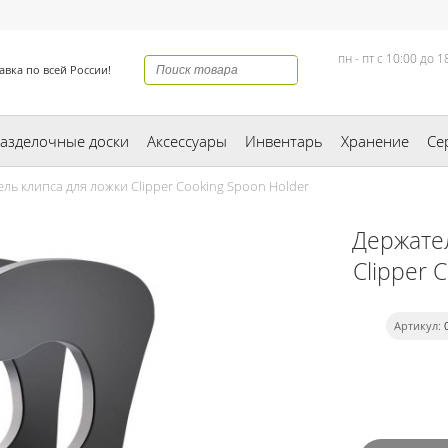
пн - пт с 10:00 до 1
авка по всей России!
азделочные доски
Аксессуары
Инвентарь
Хранение
Се
ь клипса для ложки Clipper Cooking Spoon Holder
Держате
Clipper 
Артикул: