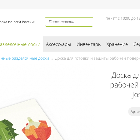
пн - пт с 10:00 до 1
авка по всей России!
азделочные доски
Аксессуары
Инвентарь
Хранение
Се
янные разделочные доски
→ Доска для готовки и защиты рабочей поверхн
Доска д
рабочей
Jo
Артик