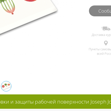
Сообщ
Доставка ку
Пункты самов
всей Рос
овки и защиты рабочей поверхности Joseph Jo