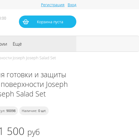
Регистрация
Вход
8:00
Корзина пуста
рии
Ещё
ости Joseph Joseph Salad Set
ля готовки и защиты
 поверхности Joseph
seph Salad Set
ул:
90098
Наличие:
0
шт.
1 500
руб