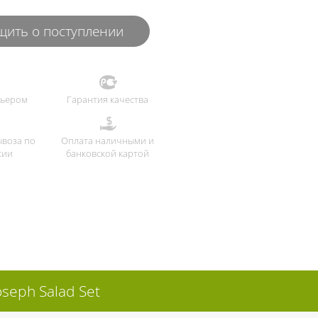
ить о поступлении
рьером
Гарантия качества
ывоза по
Оплата наличными и
сии
банковской картой
seph Salad Set