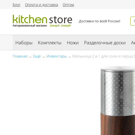
Блог
Оплата и доставка
Оптом
Доставка по всей России!
Наборы
Комплекты
Ножи
Разделочные доски
А
Главная
→
Ещё
→
Инвентарь
→ Мельница 2 в 1 для соли и перца D