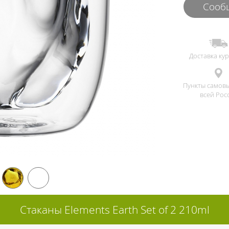
Сообщ
Доставка ку
Пункты самов
всей Рос
Стаканы Elements Earth Set of 2 210ml