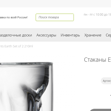
пн - пт с 10:00 до 1
авка по всей России!
азделочные доски
Аксессуары
Инвентарь
Хранение
Се
s Earth Set of 2 210ml
Стаканы E
Артик