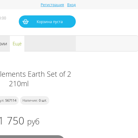
Регистрация
Вход
8:00
Корзина пуста
рии
Ещё
lements Earth Set of 2
210ml
ул:
567114
Наличие:
0
шт.
1 750
руб