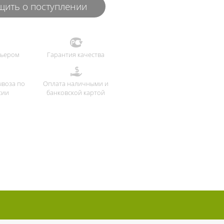
ить о поступлении
рьером
Гарантия качества
ывоза по
Оплата наличными и
сии
банковской картой