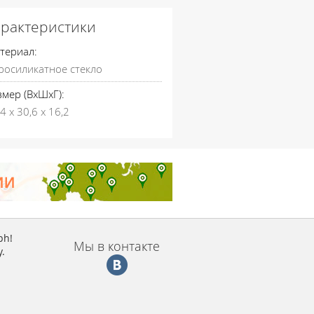
арактеристики
териал:
росиликатное стекло
змер (ВхШхГ):
4 х 30,6 х 16,2
ph!
Мы в контакте
.