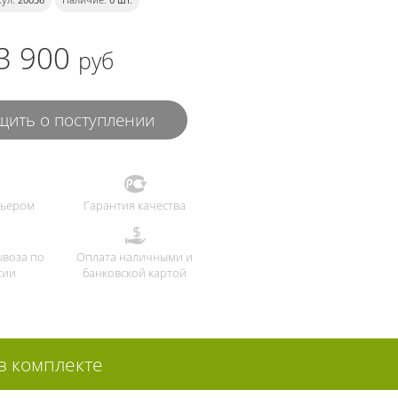
3 900
руб
ить о поступлении
рьером
Гарантия качества
ывоза по
Оплата наличными и
сии
банковской картой
 в комплекте