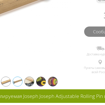
Сообщ
Доставка ку
Пункты самов
всей Рос
лируемая Joseph Joseph Adjustable Rolling Pin