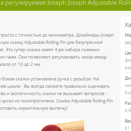
а регулируемая Joseph Joseph Adjustable Rolli
Х
 просто с точностью до миллиметра. Дизайнеры Joseph
Ма
ую скалку Adjustable Rolling Pin для безупречной
де
ия. Эта супер-скалка имеет 4-ре набора съемных
Цв
ких гамм. Они позволяют регулировать зазор между
фи
лкой от 10 до 2 мм.
ра
Ди
о бокам скалки установлена ручка с резьбой. На
ко
ная шкала - Вы всегда сможете правильно оценивать
Ev
тво и экологичность скалки не вызывает вопросов -
диски из полипропилена. Скалка Adjustable Rolling Pin
Ра
готовить изумительную выпечку!
6,9
Вес
61