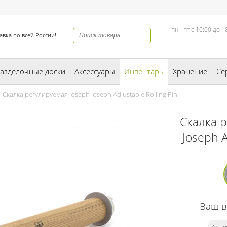
пн - пт с 10:00 до 1
авка по всей России!
азделочные доски
Аксессуары
Инвентарь
Хранение
Се
Скалка регулируемая Joseph Joseph Adjustable Rolling Pin
Скалка 
Joseph A
Ваш 
Артик