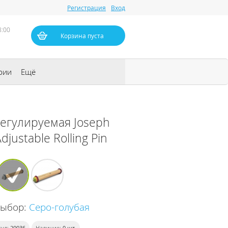
Регистрация
Вход
8:00
Корзина пуста
рии
Ещё
регулируемая Joseph
djustable Rolling Pin
выбор:
Серо-голубая
ул:
20036
Наличие:
0
шт.