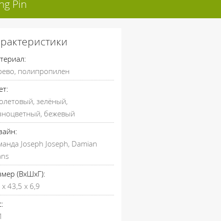
ng Pin
арактеристики
териал:
рево, полипропилен
ет:
олетовый, зелёный,
зноцветный, бежевый
зайн:
манда Joseph Joseph, Damian
ans
змер (ВхШхГ):
 x 43,5 x 6,9
:
1