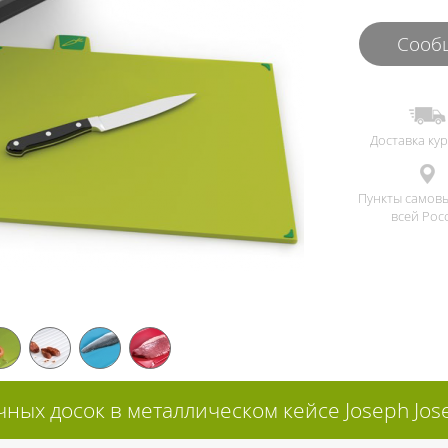
Сообщ
Доставка ку
Пункты самов
всей Рос
ных досок в металлическом кейсе Joseph Jose