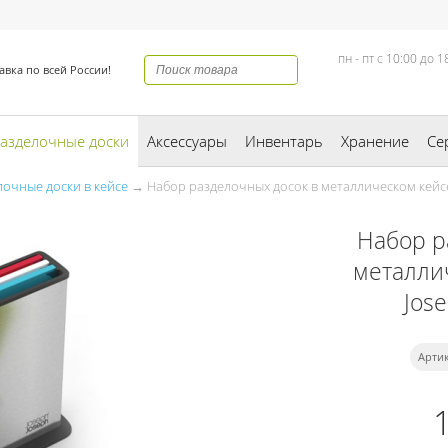
пн - пт с 10:00 до 1
авка по всей России!
азделочные доски
Аксессуары
Инвентарь
Хранение
Се
лочные доски в кейсе
→ Набор разделочных досок в металлическом кейсе 
Набор р
металли
Jos
Артик