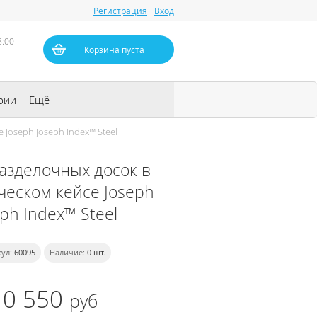
Регистрация
Вход
8:00
Корзина пуста
рии
Ещё
Joseph Joseph Index™ Steel
азделочных досок в
ческом кейсе Joseph
eph Index™ Steel
ул:
60095
Наличие:
0
шт.
10 550
руб