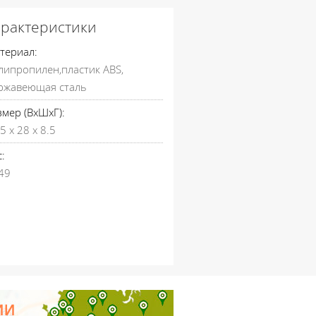
арактеристики
териал:
липропилен,пластик ABS,
ржавеющая сталь
змер (ВхШхГ):
5 х 28 х 8.5
:
49