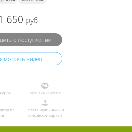
1 650
руб
ить о поступлении
смотреть видео
рьером
Гарантия качества
ывоза по
Оплата наличными и
сии
банковской картой