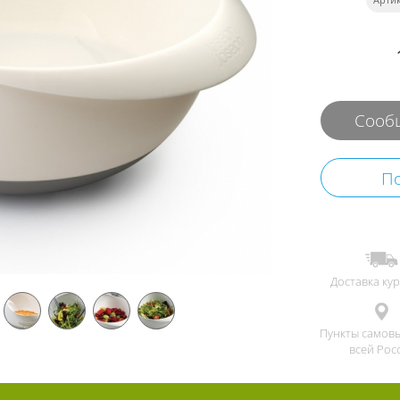
Сообщ
По
Доставка ку
Пункты самов
всей Рос