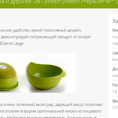
а и дуршлаг 2в1 Joseph Joseph Prep&Serve™ 
Х
ьное удобство, яркий позитивный дизайн,
Ма
о демонстрирует потрясающий продукт от Joseph
по
&Serve Large.
те
Цв
Бе
Ди
ко
Ра
18 
Вес
 а очень полезный аксессуар, дарящий массу позитива
37
 изготовлен в форме оригинальной миски из пищевого
ны. Не боится высоких температур. Уникальность в