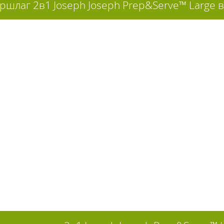
ршлаг 2в1 Joseph Joseph Prep&Serve™ Large 