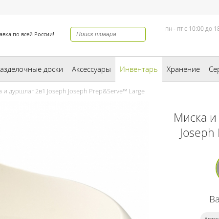
пн - пт с 10:00 до 1
авка по всей России!
азделочные доски
Аксессуары
Инвентарь
Хранение
Се
и дуршлаг 2в1 Joseph Joseph Prep&Serve™ Large
Миска и
Joseph
В
Артик