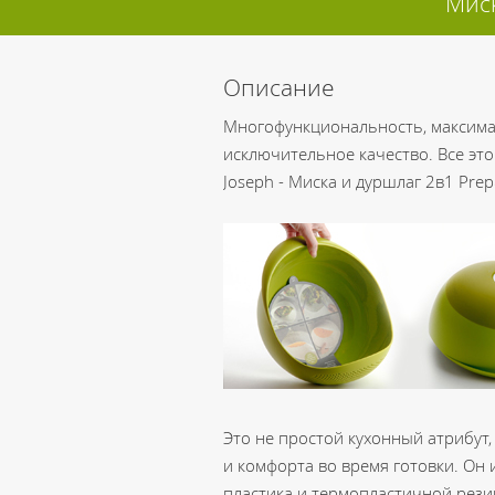
Миск
Описание
Многофункциональность, максимал
исключительное качество. Все эт
Joseph - Миска и дуршлаг 2в1 Prep
Это не простой кухонный атрибут,
и комфорта во время готовки. Он
пластика и термопластичной рези