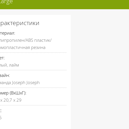
Large
арактеристики
териал:
липропилен/ABS пластик/
рмопластичная резина
ет:
лый, лайм
зайн:
манда Joseph Joseph
змер (ВхШхГ):
x 20,7 x 29
:
5