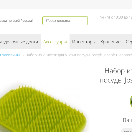
пн - пт с 10:00 до 1
авка по всей России!
азделочные доски
Аксессуары
Инвентарь
Хранение
Се
я раковины
→ Набор из 2 щёток для мытья посуды Joseph Joseph Cleantec
Набор и
посуды Jo
Ва
Артик