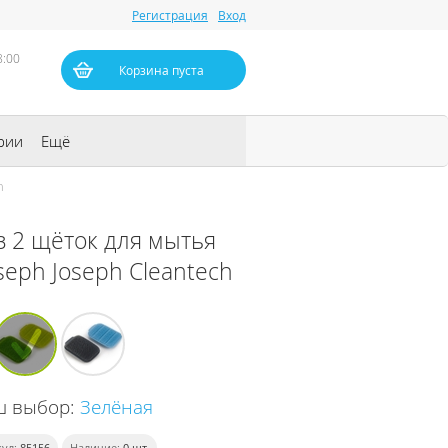
Регистрация
Вход
8:00
Корзина пуста
рии
Ещё
h
з 2 щёток для мытья
seph Joseph Cleantech
ш выбор:
Зелёная
ул:
85156
Наличие:
0
шт.