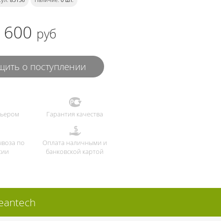
600
руб
ить о поступлении
рьером
Гарантия качества
ывоза по
Оплата наличными и
сии
банковской картой
eantech