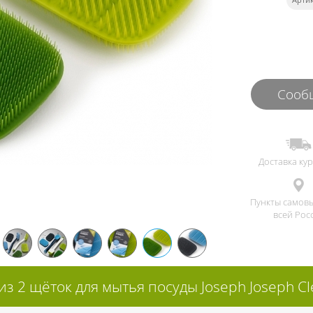
Сообщ
Доставка ку
Пункты самов
всей Рос
из 2 щёток для мытья посуды Joseph Joseph Cl