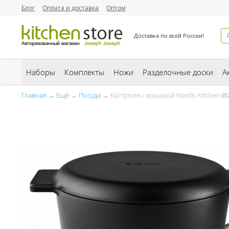
Блог
Оплата и доставка
Оптом
Доставка по всей России!
Наборы
Комплекты
Ножи
Разделочные доски
А
Главная
→
Ещё
→
Посуда
→ Кастрюля с крышкой Nordic Kitchen Ø