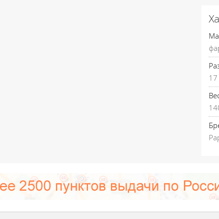
Х
Ма
фа
Ра
17 
Вес
14
Бр
Pa