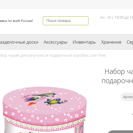
пн - пт с 10:00 до 1
авка по всей России!
азделочные доски
Аксессуары
Инвентарь
Хранение
Се
бор чашек для капучино в подарочной коробке Love Tree
Набор ч
подарочн
Артик