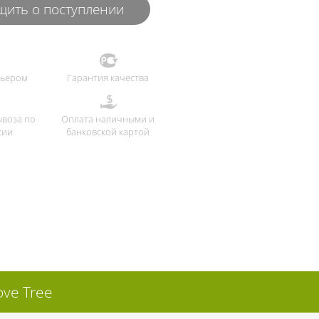
ить о поступлении
рьером
Гарантия качества
ывоза по
Оплата наличными и
сии
банковской картой
ve Tree