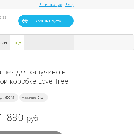
Регистрация
Вход
8:00
Корзина пуста
рии
Ещё
ашек для капучино в
ой коробке Love Tree
ул:
602451
Наличие:
0
шт.
1 890
руб