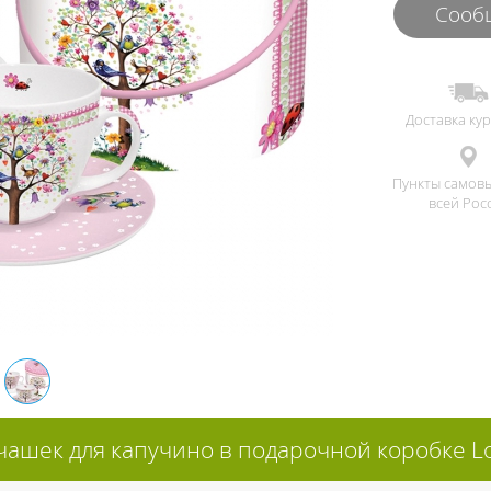
Сообщ
Доставка ку
Пункты самов
всей Рос
чашек для капучино в подарочной коробке Lo