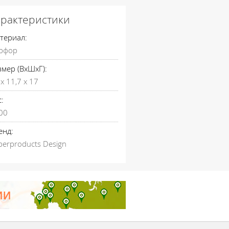
арактеристики
териал:
рфор
змер (ВхШхГ):
х 11,7 х 17
:
00
енд:
perproducts Design