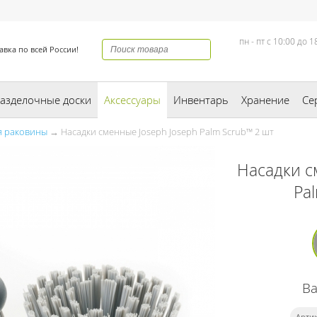
пн - пт с 10:00 до 1
авка по всей России!
азделочные доски
Аксессуары
Инвентарь
Хранение
Се
я раковины
→ Насадки сменные Joseph Joseph Palm Scrub™ 2 шт
Насадки с
Pa
В
Артик