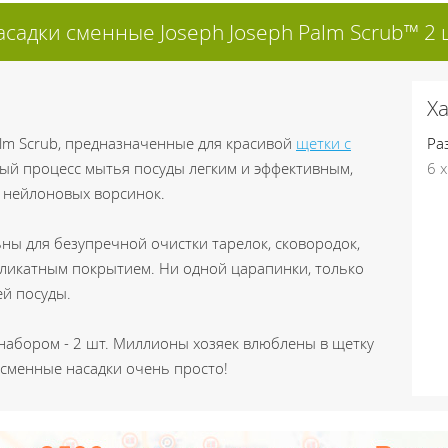
асадки сменные Joseph Joseph Palm Scrub™ 2 
Х
alm Scrub, предназначенные для красивой
щетки с
Ра
ный процесс мытья посуды легким и эффективным,
6 х
 нейлоновых ворсинок.
ны для безупречной очистки тарелок, сковородок,
еликатным покрытием. Ни одной царапинки, только
ей посуды.
 набором - 2 шт. Миллионы хозяек влюблены в щетку
й сменные насадки очень просто!