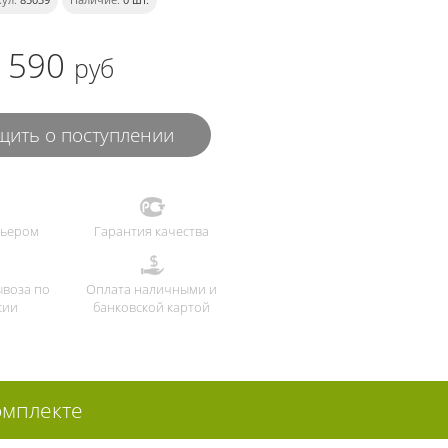
590
руб
ить о поступлении
рьером
Гарантия качества
ывоза по
Оплата наличными и
сии
банковской картой
омплекте