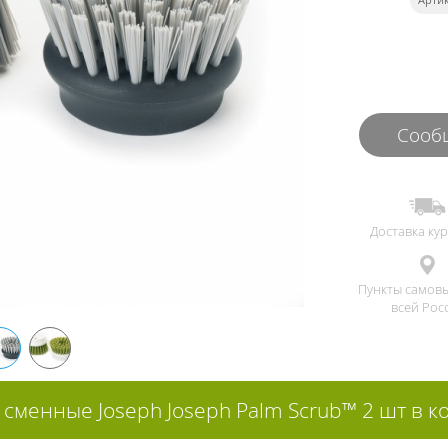
Сообщ
Доставка ку
Пункты самов
всей Рос
 сменные Joseph Joseph Palm Scrub™ 2 шт в к