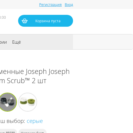
Регистрация
Вход
8:00
Корзина пуста
рии
Ещё
менные Joseph Joseph
lm Scrub™ 2 шт
аш выбор:
серые
ул:
85039
Наличие:
0
шт.