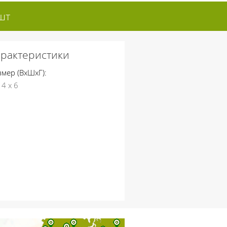
шт
арактеристики
змер (ВхШхГ):
 4 х 6