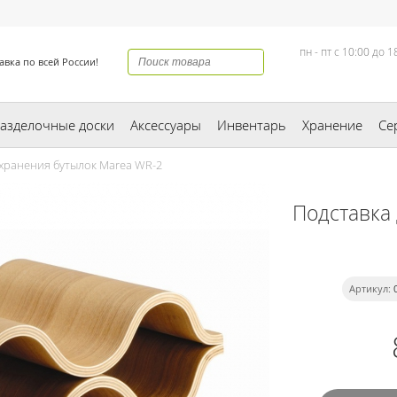
пн - пт с 10:00 до 1
авка по всей России!
азделочные доски
Аксессуары
Инвентарь
Хранение
Се
хранения бутылок Marea WR-2
Подставка
Артикул: