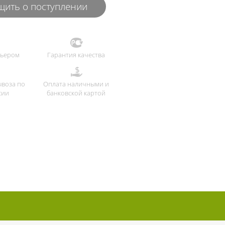
ить о поступлении
рьером
Гарантия качества
ывоза по
Оплата наличными и
сии
банковской картой