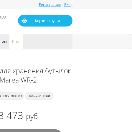
Регистрация
Вход
8:00
Корзина пуста
рии
Ещё
 для хранения бутылок
Marea WR-2
002.060200.003
Наличие:
0
шт.
8 473
руб