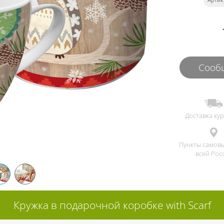
Сообщ
Доставка ку
Пункты самов
всей Рос
Кружка в подарочной коробке with Scarf