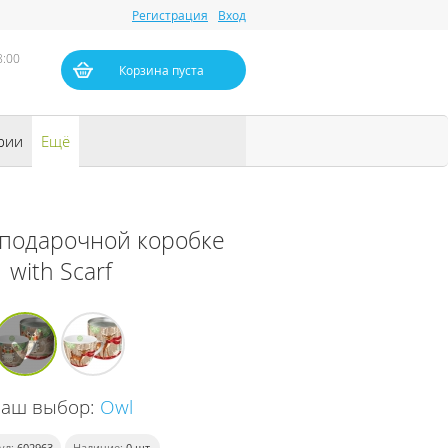
Регистрация
Вход
8:00
Корзина пуста
рии
Ещё
 подарочной коробке
with Scarf
Ваш выбор:
Owl
ул:
602963
Наличие:
0
шт.