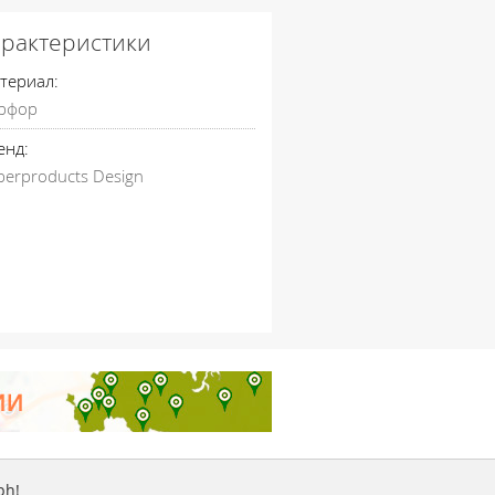
арактеристики
териал:
рфор
енд:
perproducts Design
ph!