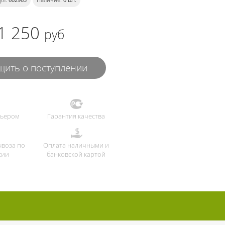
1 250
руб
ить о поступлении
рьером
Гарантия качества
ывоза по
Оплата наличными и
сии
банковской картой