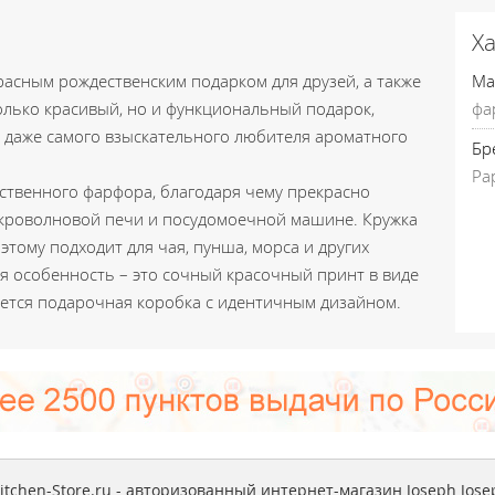
Х
расным рождественским подарком для друзей, а также
Ма
только красивый, но и функциональный подарок,
фа
 даже самого взыскательного любителя ароматного
Бр
Pa
ственного фарфора, благодаря чему прекрасно
икроволновой печи и посудомоечной машине. Кружка
этому подходит для чая, пунша, морса и других
 особенность – это сочный красочный принт в виде
ается подарочная коробка с идентичным дизайном.
itchen-Store.ru - авторизованный интернет-магазин Joseph Jose