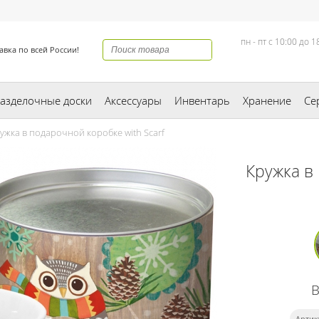
пн - пт с 10:00 до 1
авка по всей России!
азделочные доски
Аксессуары
Инвентарь
Хранение
Се
жка в подарочной коробке with Scarf
Кружка в
Артик